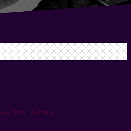
←
石川県山代
富山県で！
→